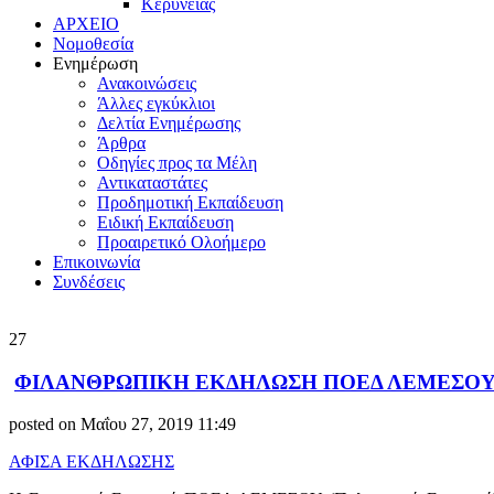
Κερύνειας
ΑΡΧΕΙΟ
Νομοθεσία
Ενημέρωση
Ανακοινώσεις
Άλλες εγκύκλιοι
Δελτία Ενημέρωσης
Άρθρα
Οδηγίες προς τα Μέλη
Αντικαταστάτες
Προδημοτική Εκπαίδευση
Ειδική Εκπαίδευση
Προαιρετικό Ολοήμερο
Επικοινωνία
Συνδέσεις
27
ΦΙΛΑΝΘΡΩΠΙΚΗ ΕΚΔΗΛΩΣΗ ΠΟΕΔ ΛΕΜΕΣΟΥ (Πολ
posted on Μαΐου 27, 2019 11:49
ΑΦΙΣΑ ΕΚΔΗΛΩΣΗΣ