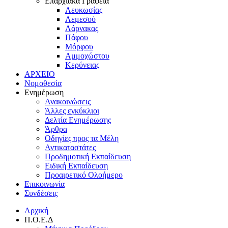
Επαρχιακά Γραφεία
Λευκωσίας
Λεμεσού
Λάρνακας
Πάφου
Μόρφου
Αμμοχώστου
Κερύνειας
ΑΡΧΕΙΟ
Νομοθεσία
Ενημέρωση
Ανακοινώσεις
Άλλες εγκύκλιοι
Δελτία Ενημέρωσης
Άρθρα
Οδηγίες προς τα Μέλη
Αντικαταστάτες
Προδημοτική Εκπαίδευση
Ειδική Εκπαίδευση
Προαιρετικό Ολοήμερο
Επικοινωνία
Συνδέσεις
Αρχική
Π.Ο.Ε.Δ