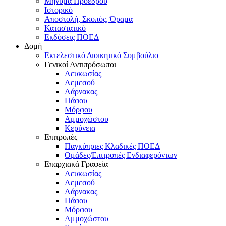
Μήνυμα Προέδρου
Ιστορικό
Αποστολή, Σκοπός, Όραμα
Καταστατικό
Εκδόσεις ΠΟΕΔ
Δομή
Εκτελεστικό Διοικητικό Συμβούλιο
Γενικοί Αντιπρόσωποι
Λευκωσίας
Λεμεσού
Λάρνακας
Πάφου
Μόρφου
Αμμοχώστου
Κερύνεια
Επιτροπές
Παγκύπριες Κλαδικές ΠΟΕΔ
Ομάδες/Επιτροπές Ενδιαφερόντων
Επαρχιακά Γραφεία
Λευκωσίας
Λεμεσού
Λάρνακας
Πάφου
Μόρφου
Αμμοχώστου