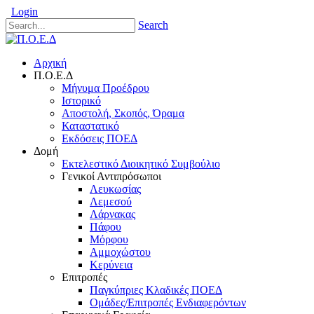
Login
Search
Αρχική
Π.Ο.Ε.Δ
Μήνυμα Προέδρου
Ιστορικό
Αποστολή, Σκοπός, Όραμα
Καταστατικό
Εκδόσεις ΠΟΕΔ
Δομή
Εκτελεστικό Διοικητικό Συμβούλιο
Γενικοί Αντιπρόσωποι
Λευκωσίας
Λεμεσού
Λάρνακας
Πάφου
Μόρφου
Αμμοχώστου
Κερύνεια
Επιτροπές
Παγκύπριες Κλαδικές ΠΟΕΔ
Ομάδες/Επιτροπές Ενδιαφερόντων