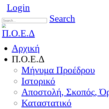
Login
Search
Αρχική
Π.Ο.Ε.Δ
Μήνυμα Προέδρου
Ιστορικό
Αποστολή, Σκοπός, Ό
Καταστατικό