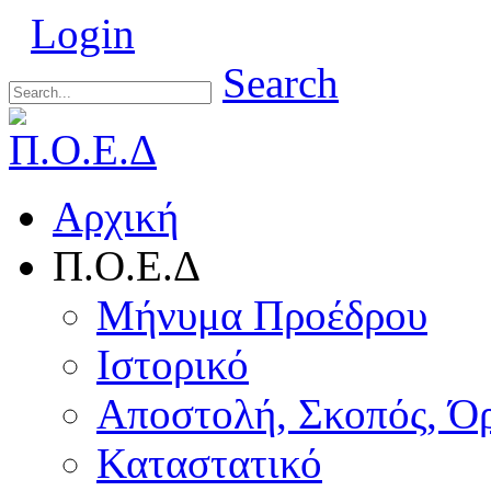
Login
Search
Αρχική
Π.Ο.Ε.Δ
Μήνυμα Προέδρου
Ιστορικό
Αποστολή, Σκοπός, Ό
Καταστατικό