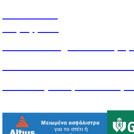
Ιστοσελίδα
Παραγγελίες​
Έντυπο Στοιχείων Συνδρομ
ΑΙΘΟΥΣΕΣ ΕΚΔΗΛΩΣ
Aίθουσες Εκδηλώσεων προ