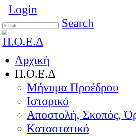
Login
Search
Αρχική
Π.Ο.Ε.Δ
Μήνυμα Προέδρου
Ιστορικό
Αποστολή, Σκοπός, Ό
Καταστατικό