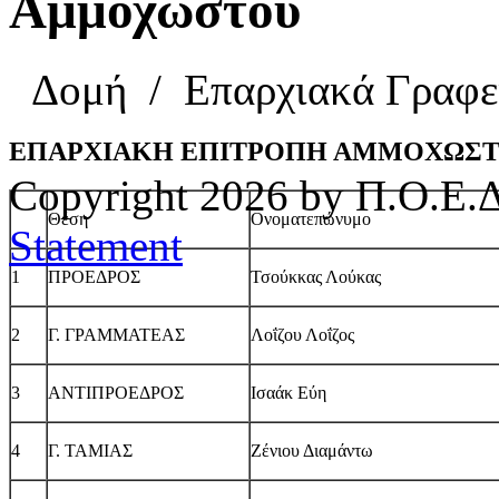
Αμμοχώστου
Δομή
/
Επαρχιακά Γραφε
ΕΠΑΡΧΙΑΚΗ ΕΠΙΤΡΟΠΗ ΑΜΜΟΧΩΣ
Copyright 2026 by Π.Ο.Ε.Δ
Θέση
Ονοματεπώνυμο
Statement
1
ΠΡΟΕΔΡΟΣ
Τσούκκας Λούκας
2
Γ. ΓΡΑΜΜΑΤΕΑΣ
Λοΐζου Λοΐζος
3
ΑΝΤΙΠΡΟΕΔΡΟΣ
Ισαάκ Εύη
4
Γ. ΤΑΜΙΑΣ
Ζένιου Διαμάντω