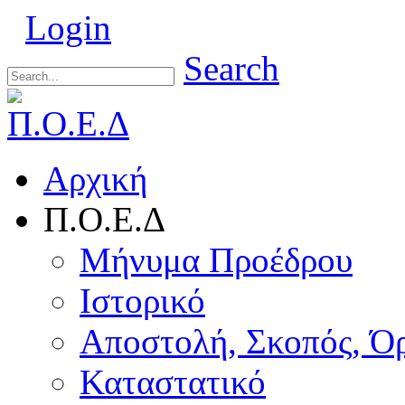
Login
Search
Αρχική
Π.Ο.Ε.Δ
Μήνυμα Προέδρου
Ιστορικό
Αποστολή, Σκοπός, Ό
Καταστατικό