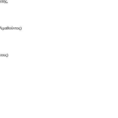
οπής,
 Αμαθούντος)
νους)