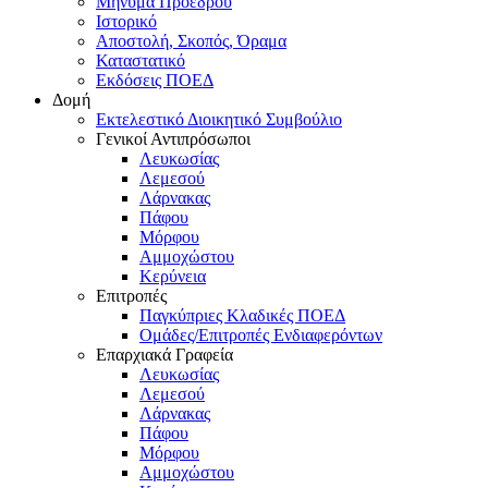
Μήνυμα Προέδρου
Ιστορικό
Αποστολή, Σκοπός, Όραμα
Καταστατικό
Εκδόσεις ΠΟΕΔ
Δομή
Εκτελεστικό Διοικητικό Συμβούλιο
Γενικοί Αντιπρόσωποι
Λευκωσίας
Λεμεσού
Λάρνακας
Πάφου
Μόρφου
Αμμοχώστου
Κερύνεια
Επιτροπές
Παγκύπριες Κλαδικές ΠΟΕΔ
Ομάδες/Επιτροπές Ενδιαφερόντων
Επαρχιακά Γραφεία
Λευκωσίας
Λεμεσού
Λάρνακας
Πάφου
Μόρφου
Αμμοχώστου