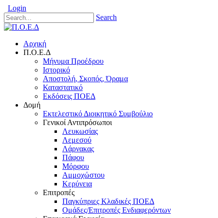
Login
Search
Αρχική
Π.Ο.Ε.Δ
Μήνυμα Προέδρου
Ιστορικό
Αποστολή, Σκοπός, Όραμα
Καταστατικό
Εκδόσεις ΠΟΕΔ
Δομή
Εκτελεστικό Διοικητικό Συμβούλιο
Γενικοί Αντιπρόσωποι
Λευκωσίας
Λεμεσού
Λάρνακας
Πάφου
Μόρφου
Αμμοχώστου
Κερύνεια
Επιτροπές
Παγκύπριες Κλαδικές ΠΟΕΔ
Ομάδες/Επιτροπές Ενδιαφερόντων