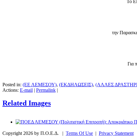
Το Ε
την Παρασκε
Για 
Posted in:
(ΕΕ ΛΕΜΕΣΟΥ)
,
(ΕΚΔΗΛΩΣΕΙΣ)
,
(ΑΛΛΕΣ ΔΡΑΣΤΗΡ
Actions:
E-mail
|
Permalink
|
Related Images
Copyright 2026 by Π.Ο.Ε.Δ.
|
Terms Of Use
|
Privacy Statement