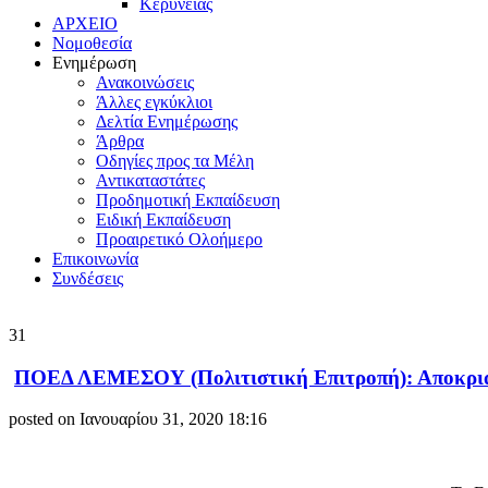
Κερύνειας
ΑΡΧΕΙΟ
Νομοθεσία
Ενημέρωση
Ανακοινώσεις
Άλλες εγκύκλιοι
Δελτία Ενημέρωσης
Άρθρα
Οδηγίες προς τα Μέλη
Αντικαταστάτες
Προδημοτική Εκπαίδευση
Ειδική Εκπαίδευση
Προαιρετικό Ολοήμερο
Επικοινωνία
Συνδέσεις
31
ΠΟΕΔ ΛΕΜΕΣΟΥ (Πολιτιστική Επιτροπή): Αποκριά
posted on Ιανουαρίου 31, 2020 18:16