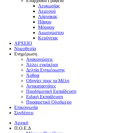
Επαρχιακά Γραφεία
Λευκωσίας
Λεμεσού
Λάρνακας
Πάφου
Μόρφου
Αμμοχώστου
Κερύνειας
ΑΡΧΕΙΟ
Νομοθεσία
Ενημέρωση
Ανακοινώσεις
Άλλες εγκύκλιοι
Δελτία Ενημέρωσης
Άρθρα
Οδηγίες προς τα Μέλη
Αντικαταστάτες
Προδημοτική Εκπαίδευση
Ειδική Εκπαίδευση
Προαιρετικό Ολοήμερο
Επικοινωνία
Συνδέσεις
Αρχική
Π.Ο.Ε.Δ