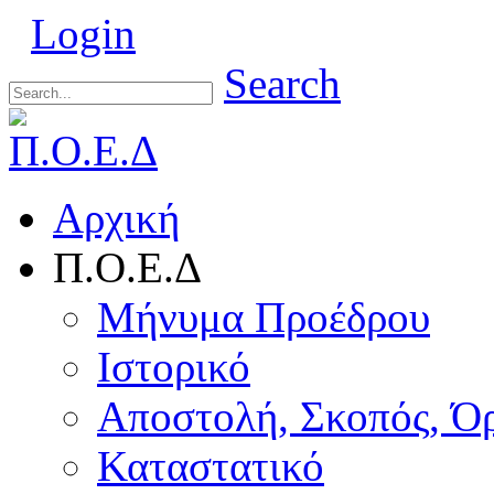
Login
Search
Αρχική
Π.Ο.Ε.Δ
Μήνυμα Προέδρου
Ιστορικό
Αποστολή, Σκοπός, Ό
Καταστατικό