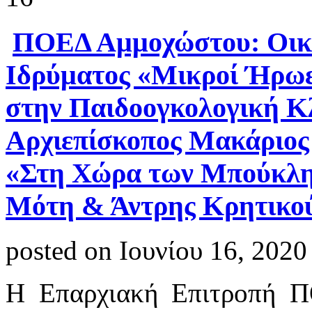
ΠΟΕΔ Αμμοχώστου: Οικο
Ιδρύματος «Μικροί Ήρωες
στην Παιδοογκολογική Κλ
Αρχιεπίσκοπος Μακάριος 
«Στη Χώρα των Μπούκλη
Μότη & Άντρης Κρητικο
posted on Ιουνίου 16, 2020
Η Επαρχιακή Επιτροπή Π