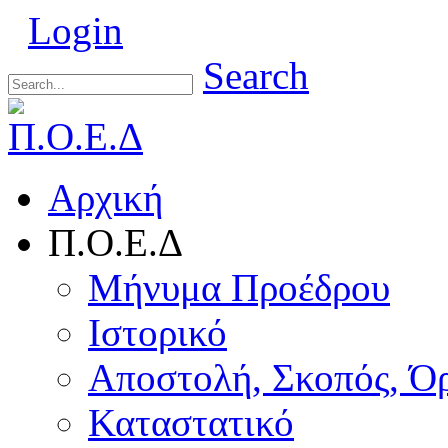
Login
Search
Αρχική
Π.Ο.Ε.Δ
Μήνυμα Προέδρου
Ιστορικό
Αποστολή, Σκοπός, Ό
Καταστατικό