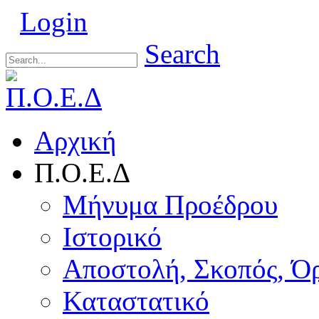
Login
Search
Αρχική
Π.Ο.Ε.Δ
Μήνυμα Προέδρου
Ιστορικό
Αποστολή, Σκοπός, Ό
Καταστατικό