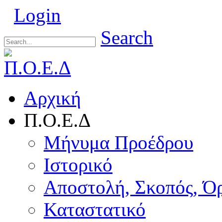
Login
Search
Αρχική
Π.Ο.Ε.Δ
Μήνυμα Προέδρου
Ιστορικό
Αποστολή, Σκοπός, Ό
Καταστατικό