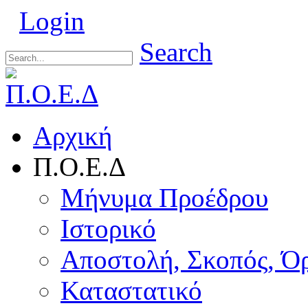
Login
Search
Αρχική
Π.Ο.Ε.Δ
Μήνυμα Προέδρου
Ιστορικό
Αποστολή, Σκοπός, Ό
Καταστατικό