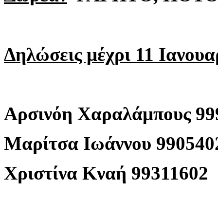
Δηλώσεις μέχρι 11 Ιανουα
Αρσινόη Χαραλάμπους 99
Μαρίτσα Ιωάννου 990540
Χριστίνα Κναή 99311602