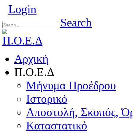
Login
Search
Αρχική
Π.Ο.Ε.Δ
Μήνυμα Προέδρου
Ιστορικό
Αποστολή, Σκοπός, Ό
Καταστατικό