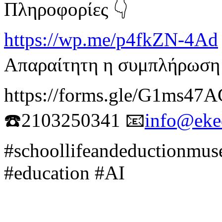
Πληροφορίες 👇
https://wp.me/p4fkZN-4Ad
Απαραίτητη η συμπλήρωση 
https://forms.gle/G1ms4
☎️2103250341 📧
info@eked
#schoollifeandeductionmus
#education #AI