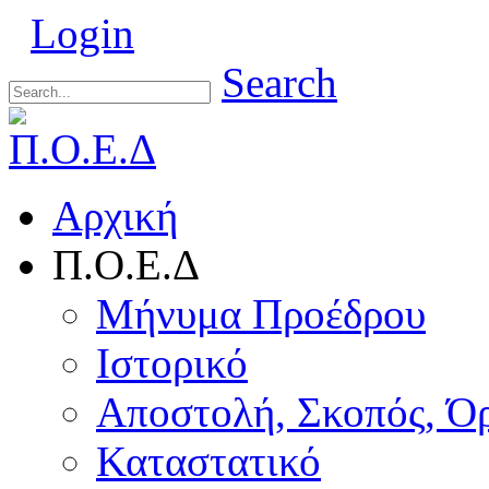
Login
Search
Αρχική
Π.Ο.Ε.Δ
Μήνυμα Προέδρου
Ιστορικό
Αποστολή, Σκοπός, Ό
Καταστατικό