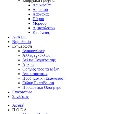
Επαρχιακά Γραφεία
Λευκωσίας
Λεμεσού
Λάρνακας
Πάφου
Μόρφου
Αμμοχώστου
Κερύνειας
ΑΡΧΕΙΟ
Νομοθεσία
Ενημέρωση
Ανακοινώσεις
Άλλες εγκύκλιοι
Δελτία Ενημέρωσης
Άρθρα
Οδηγίες προς τα Μέλη
Αντικαταστάτες
Προδημοτική Εκπαίδευση
Ειδική Εκπαίδευση
Προαιρετικό Ολοήμερο
Επικοινωνία
Συνδέσεις
Αρχική
Π.Ο.Ε.Δ