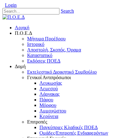
Login
Search
Αρχική
Π.Ο.Ε.Δ
Μήνυμα Προέδρου
Ιστορικό
Αποστολή, Σκοπός, Όραμα
Καταστατικό
Εκδόσεις ΠΟΕΔ
Δομή
Εκτελεστικό Διοικητικό Συμβούλιο
Γενικοί Αντιπρόσωποι
Λευκωσίας
Λεμεσού
Λάρνακας
Πάφου
Μόρφου
Αμμοχώστου
Κερύνεια
Επιτροπές
Παγκύπριες Κλαδικές ΠΟΕΔ
Ομάδες/Επιτροπές Ενδιαφερόντων