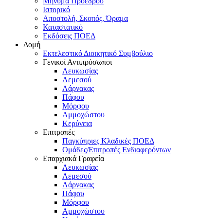
Μήνυμα Προέδρου
Ιστορικό
Αποστολή, Σκοπός, Όραμα
Καταστατικό
Εκδόσεις ΠΟΕΔ
Δομή
Εκτελεστικό Διοικητικό Συμβούλιο
Γενικοί Αντιπρόσωποι
Λευκωσίας
Λεμεσού
Λάρνακας
Πάφου
Μόρφου
Αμμοχώστου
Κερύνεια
Επιτροπές
Παγκύπριες Κλαδικές ΠΟΕΔ
Ομάδες/Επιτροπές Ενδιαφερόντων
Επαρχιακά Γραφεία
Λευκωσίας
Λεμεσού
Λάρνακας
Πάφου
Μόρφου
Αμμοχώστου