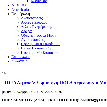
Κερύνειας
ΑΡΧΕΙΟ
Νομοθεσία
Ενημέρωση
Ανακοινώσεις
Άλλες εγκύκλιοι
Δελτία Ενημέρωσης
Άρθρα
Οδηγίες προς τα Μέλη
Αντικαταστάτες
Προδημοτική Εκπαίδευση
Ειδική Εκπαίδευση
Προαιρετικό Ολοήμερο
Επικοινωνία
Συνδέσεις
19
ΠΟΕΔ Λεμεσού: Συμμετοχή ΠΟΕΔ Λεμεσού στο Μαρ
posted on Φεβρουαρίου 19, 2025 20:50
ΠΟΕΔ ΛΕΜΕΣΟΥ (ΑΘΛΗΤΙΚΗ ΕΠΙΤΡΟΠΗ): Συμμετοχή ΠΟΕΔ Λ