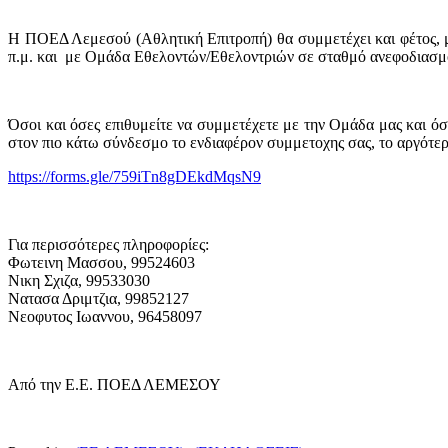
Η ΠΟΕΔ Λεμεσού (Αθλητική Επιτροπή) θα συμμετέχει και φέτος, 
π.μ. και με Ομάδα Εθελοντών/Εθελοντριών σε σταθμό ανεφοδιασμ
Όσοι και όσες επιθυμείτε να συμμετέχετε με την Ομάδα μας και όσ
στον πιο κάτω σύνδεσμο το ενδιαφέρον συμμετοχης σας, το αργότερο
https://forms.gle/759iTn8gDEkdMqsN9
Για περισσότερες πληροφορίες:
Φωτεινη Μασσου, 99524603
Νικη Σχιζα, 99533030
Νατασα Δριμτζια, 99852127
Νεοφυτος Ιωαννου, 96458097
Από την Ε.Ε. ΠΟΕΔ ΛΕΜΕΣΟΥ