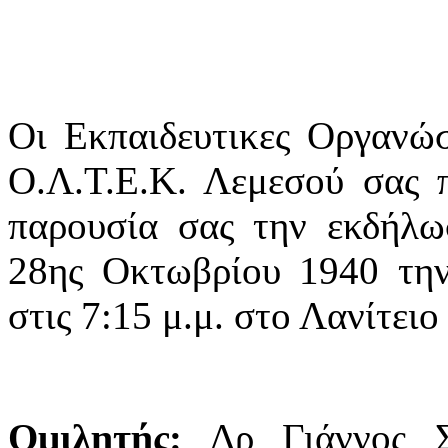
Οι Εκπαιδευτικες Οργανώσ
Ο.Λ.Τ.Ε.Κ. Λεμεσού σας 
παρουσία σας την εκδήλω
28ης Οκτωβρίου 1940 την
στις 7:15 μ.μ. στο Λανίτειο
Ομιλητής:
Δρ Γιάννος 