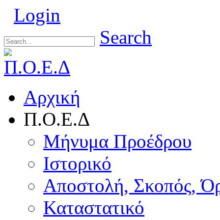
Login
Search
Αρχική
Π.Ο.Ε.Δ
Μήνυμα Προέδρου
Ιστορικό
Αποστολή, Σκοπός, Ό
Καταστατικό