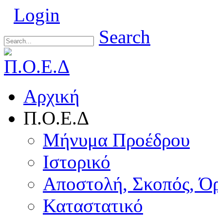
Login
Search
Αρχική
Π.Ο.Ε.Δ
Μήνυμα Προέδρου
Ιστορικό
Αποστολή, Σκοπός, Ό
Καταστατικό