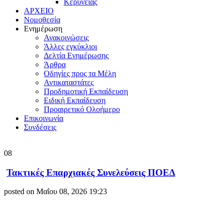
Κερύνειας
ΑΡΧΕΙΟ
Νομοθεσία
Ενημέρωση
Ανακοινώσεις
Άλλες εγκύκλιοι
Δελτία Ενημέρωσης
Άρθρα
Οδηγίες προς τα Μέλη
Αντικαταστάτες
Προδημοτική Εκπαίδευση
Ειδική Εκπαίδευση
Προαιρετικό Ολοήμερο
Επικοινωνία
Συνδέσεις
08
Τακτικές Επαρχιακές Συνελεύσεις ΠΟΕΔ
posted on Μαΐου 08, 2026 19:23