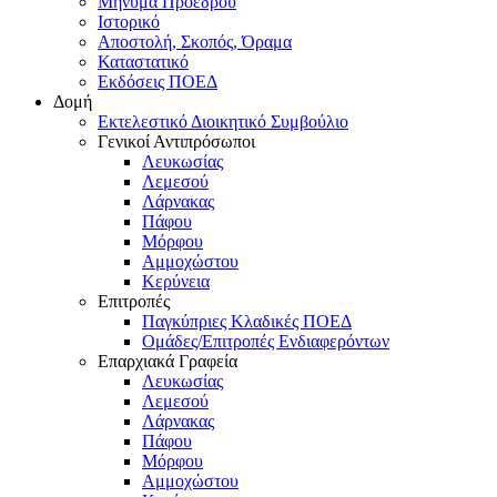
Μήνυμα Προέδρου
Ιστορικό
Αποστολή, Σκοπός, Όραμα
Καταστατικό
Εκδόσεις ΠΟΕΔ
Δομή
Εκτελεστικό Διοικητικό Συμβούλιο
Γενικοί Αντιπρόσωποι
Λευκωσίας
Λεμεσού
Λάρνακας
Πάφου
Μόρφου
Αμμοχώστου
Κερύνεια
Επιτροπές
Παγκύπριες Κλαδικές ΠΟΕΔ
Ομάδες/Επιτροπές Ενδιαφερόντων
Επαρχιακά Γραφεία
Λευκωσίας
Λεμεσού
Λάρνακας
Πάφου
Μόρφου
Αμμοχώστου