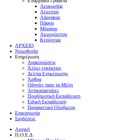
Επαρχιακά Γραφεία
Λευκωσίας
Λεμεσού
Λάρνακας
Πάφου
Μόρφου
Αμμοχώστου
Κερύνειας
ΑΡΧΕΙΟ
Νομοθεσία
Ενημέρωση
Ανακοινώσεις
Άλλες εγκύκλιοι
Δελτία Ενημέρωσης
Άρθρα
Οδηγίες προς τα Μέλη
Αντικαταστάτες
Προδημοτική Εκπαίδευση
Ειδική Εκπαίδευση
Προαιρετικό Ολοήμερο
Επικοινωνία
Συνδέσεις
Αρχική
Π.Ο.Ε.Δ