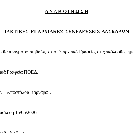
Α Ν Α Κ Ο Ι Ν Ω Σ Η
ΤΑΚΤΙΚΕΣ ΕΠΑΡΧΙΑΚΕΣ ΣΥΝΕΛΕΥΣΕΙΣ ΔΑΣΚΑΛΩΝ
 θα πραγματοποιηθούν, κατά Επαρχιακό Γραφείο, στις ακόλουθες ημε
ρικά Γραφεία ΠΟΕΔ,
 Αποστόλου Βαρνάβα ,
ασκευή 15/05/2026,
, 6:30 μ.μ.