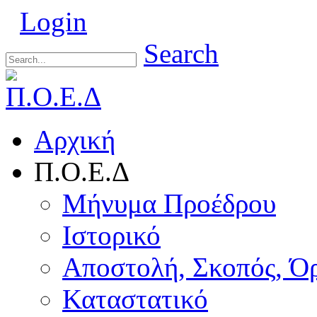
Login
Search
Αρχική
Π.Ο.Ε.Δ
Μήνυμα Προέδρου
Ιστορικό
Αποστολή, Σκοπός, Ό
Καταστατικό