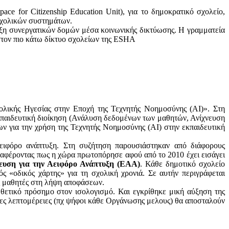
ce for Citizenship Education Unit), για το δημοκρατικό σχολείο,
 σχολικών συστημάτων.
ξη συνεργατικών δομών μέσα κοινωνικής δικτύωσης. H γραμματεία
στον πιο κάτω δίκτυο σχολείων της ESHA
ικής Ηγεσίας στην Εποχή της Τεχνητής Νοημοσύνης (AI)». Στη
παιδευτική διοίκηση (Ανάλυση δεδομένων των μαθητών, Ανίχνευση
ν για την χρήση της Τεχνητής Νοημοσύνης (AI) στην εκπαιδευτική
ειφόρο ανάπτυξη. Στη συζήτηση παρουσιάστηκαν από διάφορους
αφέροντας πως η χώρα πρωτοπόρησε αφού από το 2010 έχει εισάγει
ευση για την Αειφόρο Ανάπτυξη (ΕΑΑ)
. Κάθε δημοτικό σχολείο
ός «οδικός χάρτης» για τη σχολική χρονιά. Σε αυτήν περιγράφεται
υς μαθητές στη λήψη αποφάσεων.
ετικό πρόσημο στον ισολογισμό. Και εγκρίθηκε μική αύξηση της
ρες λεπτομέρειες (πχ ψήφοι κάθε Οργάνωσης μελους) θα αποσταλούν