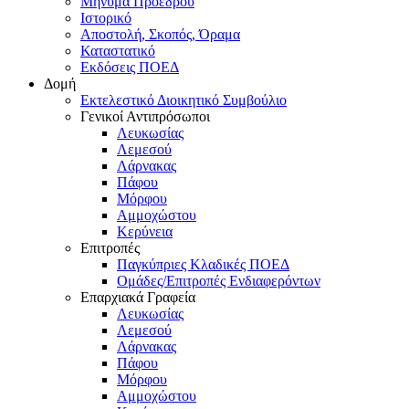
Μήνυμα Προέδρου
Ιστορικό
Αποστολή, Σκοπός, Όραμα
Καταστατικό
Εκδόσεις ΠΟΕΔ
Δομή
Εκτελεστικό Διοικητικό Συμβούλιο
Γενικοί Αντιπρόσωποι
Λευκωσίας
Λεμεσού
Λάρνακας
Πάφου
Μόρφου
Αμμοχώστου
Κερύνεια
Επιτροπές
Παγκύπριες Κλαδικές ΠΟΕΔ
Ομάδες/Επιτροπές Ενδιαφερόντων
Επαρχιακά Γραφεία
Λευκωσίας
Λεμεσού
Λάρνακας
Πάφου
Μόρφου
Αμμοχώστου