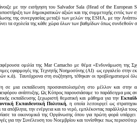
οιξε με την εισήγηση του Salvador Sala (Head of the European Spa
ην υποστήριξη των δημοκρατικών αξιών και της συμμετοχής εντός των
ίωσης της συνεργασίας μεταξύ των μελών της ESHA, με την Ανάπτυ
νει τα σχολεία της κάθε χώρα όλων των βαθμίδων όπως συνδεθούν 
φέρουσα ομιλία της Mar Camacho με θέμα «Ενδυνάμωση της Σχολ
μες εφαρμογές της Τεχνητής Νοημοσύνης (AI) ως εργαλείο στην εκ
ν κ.ά). Ταυτόχρονα στη συζήτηση, τέθηκαν οι προβληματισμοί όλω
η σε μια εκπαίδευση προσανατολισμένη στο μέλλον και στην α
αειφόρου ανάπτυξης. Ως Κύπρος παρουσιάσαμε το παράδειγμα μας αν
ικής εκπαίδευσης ξεχωριστή θεματική και μάθημα για την
Εκπαίδ
οντική Εκπαιδευτική Πολιτική
, η οποία λειτουργεί ως στρατηγικ
αι τα απόβλητα, την ενέργεια και το νερό, εμπλέκοντας παράλληλα το
σε τα οικονομικά της Οργάνωσης όπου για πρώτη φορά υπάρχει θ
ογές για την Συνέλευση του Νοεμβρίου και τονίσθηκε πως περισσότε