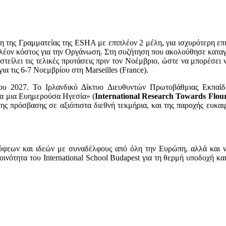
της Γραμματείας της ESHA με επιπλέον 2 μέλη, για ισχυρότερη επι
ιπλέον κόστος για την Οργάνωση. Στη συζήτηση που ακολούθησε κατ
οστείλει τις τελικές προτάσεις πριν τον Νοέμβριο, ώστε να μπορέσει
α τις 6-7 Νοεμβρίου στη Marseilles (France).
του 2027. Το Ιρλανδικό Δίκτυο Διευθυντών Πρωτοβάθμιας Εκπαίδ
ια μια Ευημερούσα Ηγεσία» (
International
Research
Towards
Flou
ς πρόσβασης σε αξιόπιστα διεθνή τεκμήρια, και της παροχής ευκαιρ
απόψεων και ιδεών με συναδέλφους από όλη την Ευρώπη, αλλά και
οινότητα του International School Budapest για τη θερμή υποδοχή κα