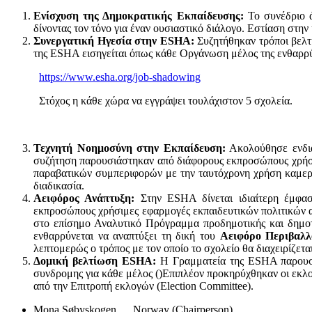
Ενίσχυση της Δημοκρατικής Εκπαίδευσης:
Το συνέδριο άν
δίνοντας τον τόνο για έναν ουσιαστικό διάλογο. Εστίαση στ
Συνεργατική Ηγεσία στην
ESHA
:
Συζητήθηκαν τρόποι βελτ
της ESHA εισηγείται όπως κάθε Οργάνωση μέλος της ενθαρρύ
https://www.esha.org/job-shadowing
Στόχος η κάθε χώρα να εγγράψει τουλάχιστον 5 σχολεία.
Τεχνητή Νοημοσύνη στην Εκπαίδευση:
Ακολούθησε ενδια
συζήτηση παρουσιάστηκαν από διάφορους εκπροσώπους χρήσι
παραβατικών συμπεριφορών με την ταυτόχρονη χρήση καμερώ
διαδικασία.
Αειφόρος Ανάπτυξη:
Στην ESHA δίνεται ιδιαίτερη έμφασ
εκπροσώπους χρήσιμες εφαρμογές εκπαιδευτικών πολιτικών 
στο επίσημο Αναλυτικό Πρόγραμμα προδημοτικής και δημοτ
ενθαρρύνεται να αναπτύξει τη δική του
Αειφόρο Περιβαλλ
λεπτομερώς ο τρόπος με τον οποίο το σχολείο θα διαχειρίζετ
Δομική βελτίωση
ESHA
:
Η Γραμματεία της ESHA παρουσία
συνδρομης για κάθε μέλος ()Επιπλέον προκηρύχθηκαν οι εκλ
από την Επιτροπή εκλογών (Election Committee).
Mona Søbyskogen Norway (Chairperson)