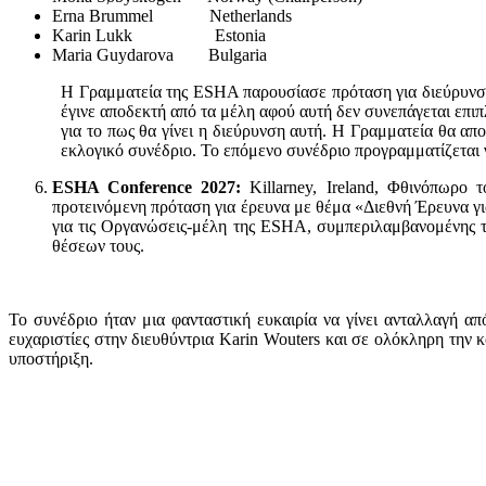
Erna Brummel Netherlands
Karin Lukk Estonia
Maria Guydarova Bulgaria
Η Γραμματεία της ESHA παρουσίασε πρόταση για διεύρυνση 
έγινε αποδεκτή από τα μέλη αφού αυτή δεν συνεπάγεται επ
για το πως θα γίνει η διεύρυνση αυτή. Η Γραμματεία θα απ
εκλογικό συνέδριο. Το επόμενο συνέδριο προγραμματίζεται γι
ESHA Conference 2027:
Killarney, Ireland, Φθινόπωρο 
προτεινόμενη πρόταση για έρευνα με θέμα «Διεθνή Έρευνα γ
για τις Οργανώσεις-μέλη της ESHA, συμπεριλαμβανομένης τη
θέσεων τους.
Το συνέδριο ήταν μια φανταστική ευκαιρία να γίνει ανταλλαγή 
ευχαριστίες στην διευθύντρια Karin Wouters και σε ολόκληρη την κ
υποστήριξη.