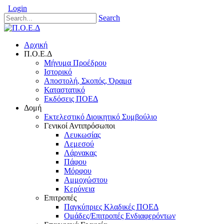
Login
Search
Αρχική
Π.Ο.Ε.Δ
Μήνυμα Προέδρου
Ιστορικό
Αποστολή, Σκοπός, Όραμα
Καταστατικό
Εκδόσεις ΠΟΕΔ
Δομή
Εκτελεστικό Διοικητικό Συμβούλιο
Γενικοί Αντιπρόσωποι
Λευκωσίας
Λεμεσού
Λάρνακας
Πάφου
Μόρφου
Αμμοχώστου
Κερύνεια
Επιτροπές
Παγκύπριες Κλαδικές ΠΟΕΔ
Ομάδες/Επιτροπές Ενδιαφερόντων