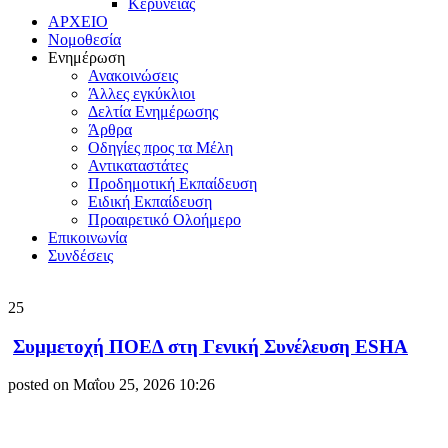
Κερύνειας
ΑΡΧΕΙΟ
Νομοθεσία
Ενημέρωση
Ανακοινώσεις
Άλλες εγκύκλιοι
Δελτία Ενημέρωσης
Άρθρα
Οδηγίες προς τα Μέλη
Αντικαταστάτες
Προδημοτική Εκπαίδευση
Ειδική Εκπαίδευση
Προαιρετικό Ολοήμερο
Επικοινωνία
Συνδέσεις
25
Συμμετοχή ΠΟΕΔ στη Γενική Συνέλευση ESHA
posted on Μαΐου 25, 2026 10:26