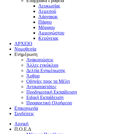
Επαρχιακά Γραφεία
Λευκωσίας
Λεμεσού
Λάρνακας
Πάφου
Μόρφου
Αμμοχώστου
Κερύνειας
ΑΡΧΕΙΟ
Νομοθεσία
Ενημέρωση
Ανακοινώσεις
Άλλες εγκύκλιοι
Δελτία Ενημέρωσης
Άρθρα
Οδηγίες προς τα Μέλη
Αντικαταστάτες
Προδημοτική Εκπαίδευση
Ειδική Εκπαίδευση
Προαιρετικό Ολοήμερο
Επικοινωνία
Συνδέσεις
Αρχική
Π.Ο.Ε.Δ