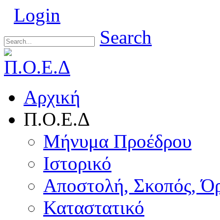
Login
Search
Αρχική
Π.Ο.Ε.Δ
Μήνυμα Προέδρου
Ιστορικό
Αποστολή, Σκοπός, Ό
Καταστατικό