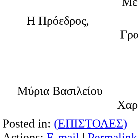
Μετ
Η Πρόεδ
Γρα
Μύρια Βασ
Χαρ
Posted in:
(ΕΠΙΣΤΟΛΕΣ)
Actions:
E-mail
|
Permalink