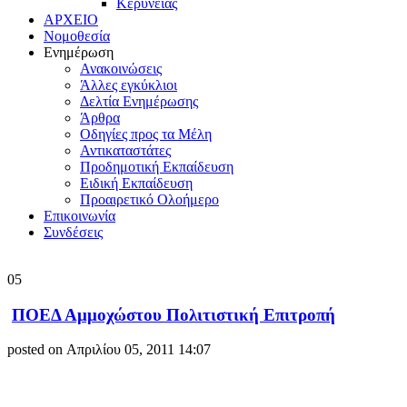
Κερύνειας
ΑΡΧΕΙΟ
Νομοθεσία
Ενημέρωση
Ανακοινώσεις
Άλλες εγκύκλιοι
Δελτία Ενημέρωσης
Άρθρα
Οδηγίες προς τα Μέλη
Αντικαταστάτες
Προδημοτική Εκπαίδευση
Ειδική Εκπαίδευση
Προαιρετικό Ολοήμερο
Επικοινωνία
Συνδέσεις
05
ΠΟΕΔ Αμμοχώστου Πολιτιστική Επιτροπή
posted on Απριλίου 05, 2011 14:07