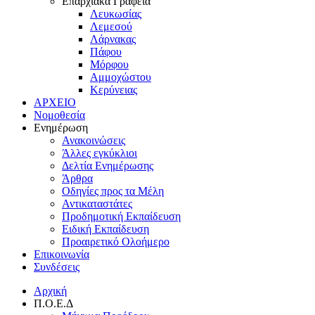
Επαρχιακά Γραφεία
Λευκωσίας
Λεμεσού
Λάρνακας
Πάφου
Μόρφου
Αμμοχώστου
Κερύνειας
ΑΡΧΕΙΟ
Νομοθεσία
Ενημέρωση
Ανακοινώσεις
Άλλες εγκύκλιοι
Δελτία Ενημέρωσης
Άρθρα
Οδηγίες προς τα Μέλη
Αντικαταστάτες
Προδημοτική Εκπαίδευση
Ειδική Εκπαίδευση
Προαιρετικό Ολοήμερο
Επικοινωνία
Συνδέσεις
Αρχική
Π.Ο.Ε.Δ