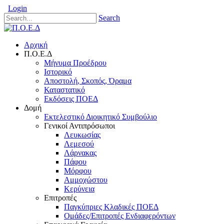
Login
Search
Αρχική
Π.Ο.Ε.Δ
Μήνυμα Προέδρου
Ιστορικό
Αποστολή, Σκοπός, Όραμα
Καταστατικό
Εκδόσεις ΠΟΕΔ
Δομή
Εκτελεστικό Διοικητικό Συμβούλιο
Γενικοί Αντιπρόσωποι
Λευκωσίας
Λεμεσού
Λάρνακας
Πάφου
Μόρφου
Αμμοχώστου
Κερύνεια
Επιτροπές
Παγκύπριες Κλαδικές ΠΟΕΔ
Ομάδες/Επιτροπές Ενδιαφερόντων