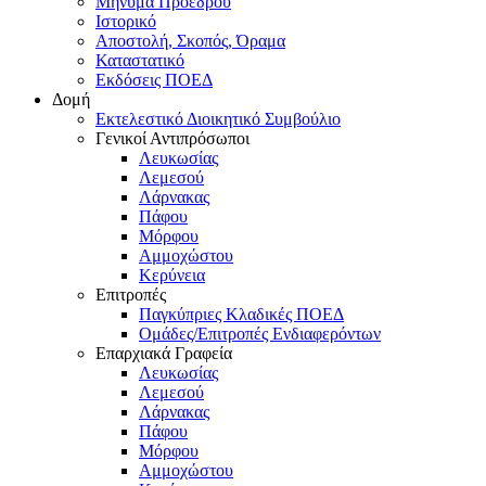
Μήνυμα Προέδρου
Ιστορικό
Αποστολή, Σκοπός, Όραμα
Καταστατικό
Εκδόσεις ΠΟΕΔ
Δομή
Εκτελεστικό Διοικητικό Συμβούλιο
Γενικοί Αντιπρόσωποι
Λευκωσίας
Λεμεσού
Λάρνακας
Πάφου
Μόρφου
Αμμοχώστου
Κερύνεια
Επιτροπές
Παγκύπριες Κλαδικές ΠΟΕΔ
Ομάδες/Επιτροπές Ενδιαφερόντων
Επαρχιακά Γραφεία
Λευκωσίας
Λεμεσού
Λάρνακας
Πάφου
Μόρφου
Αμμοχώστου