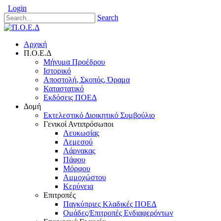
Login
Search
Αρχική
Π.Ο.Ε.Δ
Μήνυμα Προέδρου
Ιστορικό
Αποστολή, Σκοπός, Όραμα
Καταστατικό
Εκδόσεις ΠΟΕΔ
Δομή
Εκτελεστικό Διοικητικό Συμβούλιο
Γενικοί Αντιπρόσωποι
Λευκωσίας
Λεμεσού
Λάρνακας
Πάφου
Μόρφου
Αμμοχώστου
Κερύνεια
Επιτροπές
Παγκύπριες Κλαδικές ΠΟΕΔ
Ομάδες/Επιτροπές Ενδιαφερόντων