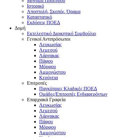
Μήνυμα Προέδρου
Ιστορικό
Αποστολή, Σκοπός, Όραμα
Καταστατικό
Εκδόσεις ΠΟΕΔ
Δομή
Εκτελεστικό Διοικητικό Συμβούλιο
Γενικοί Αντιπρόσωποι
Λευκωσίας
Λεμεσού
Λάρνακας
Πάφου
Μόρφου
Αμμοχώστου
Κερύνεια
Επιτροπές
Παγκύπριες Κλαδικές ΠΟΕΔ
Ομάδες/Επιτροπές Ενδιαφερόντων
Επαρχιακά Γραφεία
Λευκωσίας
Λεμεσού
Λάρνακας
Πάφου
Μόρφου
Αμμοχώστου