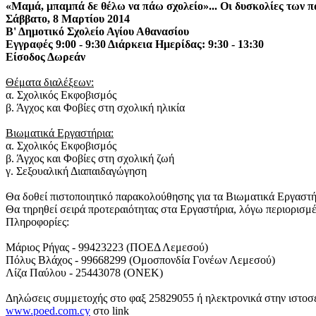
«Μαμά, μπαμπά δε θέλω να πάω σχολείο»... Οι δυσκολίες των πα
Σάββατο, 8 Μαρτίου 2014
Β' Δημοτικό Σχολείο Αγίου Αθανασίου
Εγγραφές 9:00 - 9:30 Διάρκεια Ημερίδας: 9:30 - 13:30
Είσοδος Δωρεάν
Θέματα διαλέξεων:
α. Σχολικός Εκφοβισμός
β. Άγχος και Φοβίες στη σχολική ηλικία
Βιωματικά Εργαστήρια:
α. Σχολικός Εκφοβισμός
β. Άγχος και Φοβίες στη σχολική ζωή
γ. Σεξουαλική Διαπαιδαγώγηση
Θα δοθεί πιστοποιητικό παρακολούθησης για τα Βιωματικά Εργαστή
Θα τηρηθεί σειρά προτεραιότητας στα Εργαστήρια, λόγω περιορισμ
Πληροφορίες:
Μάριος Ρήγας - 99423223 (ΠΟΕΔ Λεμεσού)
Πόλυς Βλάχος - 99668299 (Ομοσπονδία Γονέων Λεμεσού)
Λίζα Παύλου - 25443078 (ΟΝΕΚ)
Δηλώσεις συμμετοχής στο φαξ 25829055 ή ηλεκτρονικά στην ιστοσ
www.poed.com.cy
στο link