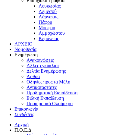
Επαρχιακά Γραφεία
Λευκωσίας
Λεμεσού
Λάρνακας
Πάφου
Μόρφου
Αμμοχώστου
Κερύνειας
ΑΡΧΕΙΟ
Νομοθεσία
Ενημέρωση
Ανακοινώσεις
Άλλες εγκύκλιοι
Δελτία Ενημέρωσης
Άρθρα
Οδηγίες προς τα Μέλη
Αντικαταστάτες
Προδημοτική Εκπαίδευση
Ειδική Εκπαίδευση
Προαιρετικό Ολοήμερο
Επικοινωνία
Συνδέσεις
Αρχική
Π.Ο.Ε.Δ