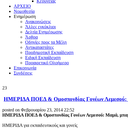
Κερύνειας
ΑΡΧΕΙΟ
Νομοθεσία
Ενημέρωση
Ανακοινώσεις
Άλλες εγκύκλιοι
Δελτία Ενημέρωσης
Άρθρα
Οδηγίες προς τα Μέλη
Αντικαταστάτες
Προδημοτική Εκπαίδευση
Ειδική Εκπαίδευση
Προαιρετικό Ολοήμερο
Επικοινωνία
Συνδέσεις
23
ΗΜΕΡΙΔΑ ΠΟΕΔ & Ομοσπονδίας Γονέων Λεμεσού: Μαμά
posted on Φεβρουαρίου 23, 2014 22:52
ΗΜΕΡΙΔΑ ΠΟΕΔ & Ομοσπονδίας Γονέων Λεμεσού: Μαμά, μπαμπά δ
ΗΜΕΡΙΔΑ για εκπαιδευτικούς και γονείς