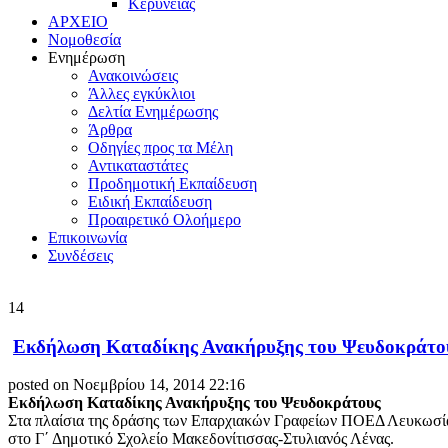
Κερύνειας
ΑΡΧΕΙΟ
Νομοθεσία
Ενημέρωση
Ανακοινώσεις
Άλλες εγκύκλιοι
Δελτία Ενημέρωσης
Άρθρα
Οδηγίες προς τα Μέλη
Αντικαταστάτες
Προδημοτική Εκπαίδευση
Ειδική Εκπαίδευση
Προαιρετικό Ολοήμερο
Επικοινωνία
Συνδέσεις
14
Εκδήλωση Καταδίκης Ανακήρυξης του Ψευδοκράτο
posted on Νοεμβρίου 14, 2014 22:16
Εκδήλωση Καταδίκης Ανακήρυξης του Ψευδοκράτους
Στα πλαίσια της δράσης των Επαρχιακών Γραφείων ΠΟΕΔ Λευκωσίας
στο Γ΄ Δημοτικό Σχολείο Μακεδονίτισσας-Στυλιανός Λένας.