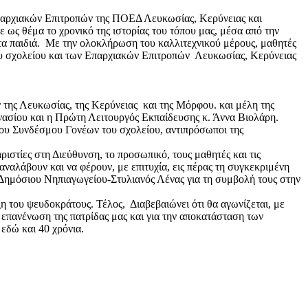
 Επαρχιακών Επιτροπών της ΠΟΕΔ Λευκωσίας, Κερύνειας και
ως θέμα το χρονικό της ιστορίας του τόπου μας, μέσα από την
τα παιδιά. Με την ολοκλήρωση του καλλιτεχνικού μέρους, μαθητές
ου σχολείου και των Επαρχιακών Επιτροπών Λευκωσίας, Κερύνειας
της Λευκωσίας, της Κερύνειας και της Μόρφου. και μέλη της
νασίου και η Πρώτη Λειτουργός Εκπαίδευσ
ης κ. Άννα Βιολάρη.
ου Συνδέσμου Γονέων του σχολείου, αντιπρόσωποι της
στίες στη Διεύθυνση, το προσωπικό, τους μαθητές και τις
αναλάβουν και να φέρουν, με επιτυχία, εις πέρας τη συγκεκριμένη
΄ Δημόσιου Νηπιαγωγείου-Στυλιανός Λένας για τη συμβολή τους στην
του ψευδοκράτους. Τέλος, Διαβεβαιώνει ότι θα αγωνίζεται, με
ι επανένωση της πατρίδας μας και για την αποκατάσταση των
εδώ και 40 χρόνια.