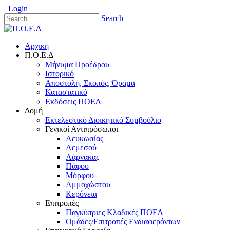
Login
Search
Αρχική
Π.Ο.Ε.Δ
Μήνυμα Προέδρου
Ιστορικό
Αποστολή, Σκοπός, Όραμα
Καταστατικό
Εκδόσεις ΠΟΕΔ
Δομή
Εκτελεστικό Διοικητικό Συμβούλιο
Γενικοί Αντιπρόσωποι
Λευκωσίας
Λεμεσού
Λάρνακας
Πάφου
Μόρφου
Αμμοχώστου
Κερύνεια
Επιτροπές
Παγκύπριες Κλαδικές ΠΟΕΔ
Ομάδες/Επιτροπές Ενδιαφερόντων