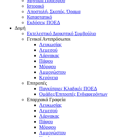
Μήνυμα Προέδρου
Ιστορικό
Αποστολή, Σκοπός, Όραμα
Καταστατικό
Εκδόσεις ΠΟΕΔ
Δομή
Εκτελεστικό Διοικητικό Συμβούλιο
Γενικοί Αντιπρόσωποι
Λευκωσίας
Λεμεσού
Λάρνακας
Πάφου
Μόρφου
Αμμοχώστου
Κερύνεια
Επιτροπές
Παγκύπριες Κλαδικές ΠΟΕΔ
Ομάδες/Επιτροπές Ενδιαφερόντων
Επαρχιακά Γραφεία
Λευκωσίας
Λεμεσού
Λάρνακας
Πάφου
Μόρφου
Αμμοχώστου