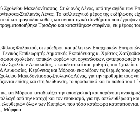
ού Σχολείου Μακεδονίτισσας- Στυλιανός Λένας, υπό την αιγίδα των
ίτισσας-Στυλιανός Λένας. Το καλλιτεχνικό μέρος της εκδήλωσης είχε 
τικά και τραγούδια καθώς και αντικατοχικά συνθήματα που έγραψαν 
πραγματοποιήθηκε Τρισάγιο και κατατέθηκαν στεφάνια, εκ μέρους τ
 Φίλιος Φυλακτού, οι πρόεδροι και μέλη των Επαρχιακών Επιτροπών 
ο Γενικός Επιθεωρητής Δημοτικής Εκπαίδευσης κ. Χρίστος Χατζηαθα
ρόσωποι σχολείων, τοπικών φορέων και οργανώσεων, αντιπροσωπεία τ
ών Σχολείων Λευκωσίας, εκπαιδευτικοί και μαθητές του Σχολείου.
ευκωσίας, Κερύνειας και Μόρφου εκφράζουν τις θερμές τους ευχαρι
Σχολείου Μακεδονίτισσας-Στυλιανός Λένας, για την προθυμία τους να 
ζονται επίσης και στη διεύθυνση, το προσωπικό και τα παιδιά του Γ
ς και Μόρφου καταδικάζει την αποσχιστική και παράνομη ανακήρυξη 
απαλλαγή από την κατοχή και τον εποικισμό, για την απελευθέρωση κα
 ελευθεριών όλων των Κυπρίων, που τόσο κατάφωρα καταπατούνται, 
ς, Μόρφου