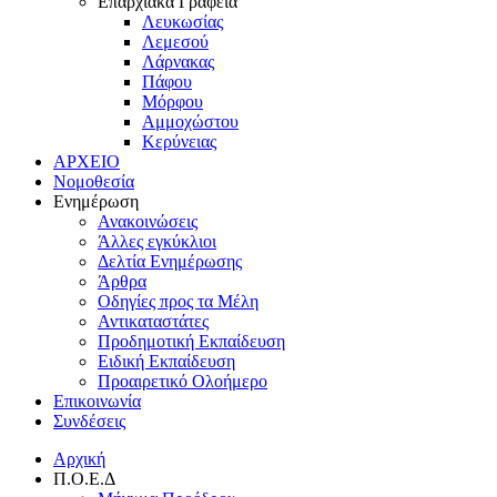
Επαρχιακά Γραφεία
Λευκωσίας
Λεμεσού
Λάρνακας
Πάφου
Μόρφου
Αμμοχώστου
Κερύνειας
ΑΡΧΕΙΟ
Νομοθεσία
Ενημέρωση
Ανακοινώσεις
Άλλες εγκύκλιοι
Δελτία Ενημέρωσης
Άρθρα
Οδηγίες προς τα Μέλη
Αντικαταστάτες
Προδημοτική Εκπαίδευση
Ειδική Εκπαίδευση
Προαιρετικό Ολοήμερο
Επικοινωνία
Συνδέσεις
Αρχική
Π.Ο.Ε.Δ