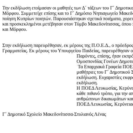
Την εκδήλωση ετοίμασαν οι μαθητές των Δ΄ τάξεων του Γ΄ Δημοτικ
Μόρφου. Συμμετείχε επίσης και το Γ΄ Δημόσιο Νηπιαγωγείο Μακεδον
ποίηση Κυπρίων ποιητών. Παρουσιάστηκαν σχετικά ποιήματα, χορευ
και προσκεκλημένοι μετέβησαν στον Τύμβο Μακεδονίτισσας, όπου 
και Μόρφου.
Στην εκδήλωση παρευρέθησαν, εκ μέρους της Π.Ο.Ε.Δ., ο πρόεδρος
Γραμματείας. Εκ μέρους του Υπουργείου Παιδείας, παρευρέθησαν 
Παρόντες, επίσης, ήταν εκπ
Ομοσπονδίας Γονέων Δημοτικ
Τα Επαρχιακά Γραφεία ΠΟΕΔ Λ
μαθήτριες του Γ΄ Δημοτικού 
εκδήλωση. Ευχαριστίες εκφρά
εκδήλωση.
Η ΠΟΕΔ Λευκωσίας, Κερύνεια
κάθε πιθανό τρόπο, για την 
ανθρώπινων δικαιωμάτων και
ΠΟΕΔ Λευκωσίας, Κερύνεια
Γ΄ Δημοτικό Σχολείο Μακεδονίτισσα-Στυλιανός Λένας