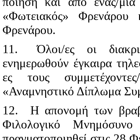
ποίηση και από ένας/μί
«Φωτειακός» Φρενάρου 
Φρενάρου.
11.
Όλοι/ες οι διακρι
ενημερωθούν έγκαιρα τηλε
ες τους συμμετέχοντ
«Αναμνηστικό Δίπλωμα Συ
12.
Η απονομή των βραβ
Φιλολογικό Μνημόσυν
πραγματοποιηθεί στις 28 Φ