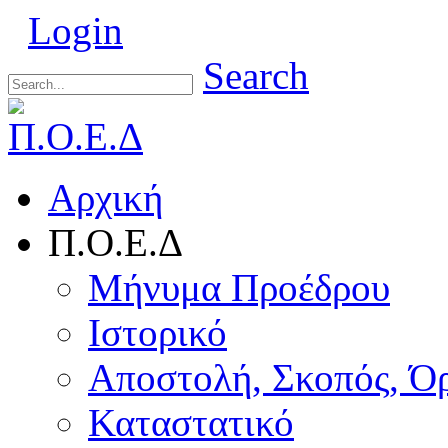
Login
Search
Αρχική
Π.Ο.Ε.Δ
Μήνυμα Προέδρου
Ιστορικό
Αποστολή, Σκοπός, Ό
Καταστατικό