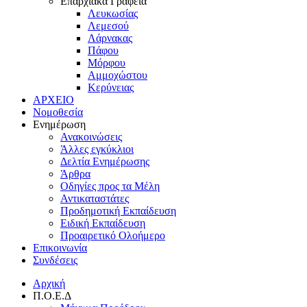
Επαρχιακά Γραφεία
Λευκωσίας
Λεμεσού
Λάρνακας
Πάφου
Μόρφου
Αμμοχώστου
Κερύνειας
ΑΡΧΕΙΟ
Νομοθεσία
Ενημέρωση
Ανακοινώσεις
Άλλες εγκύκλιοι
Δελτία Ενημέρωσης
Άρθρα
Οδηγίες προς τα Μέλη
Αντικαταστάτες
Προδημοτική Εκπαίδευση
Ειδική Εκπαίδευση
Προαιρετικό Ολοήμερο
Επικοινωνία
Συνδέσεις
Αρχική
Π.Ο.Ε.Δ