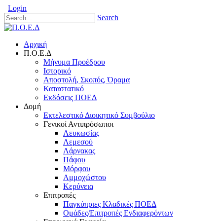
Login
Search
Αρχική
Π.Ο.Ε.Δ
Μήνυμα Προέδρου
Ιστορικό
Αποστολή, Σκοπός, Όραμα
Καταστατικό
Εκδόσεις ΠΟΕΔ
Δομή
Εκτελεστικό Διοικητικό Συμβούλιο
Γενικοί Αντιπρόσωποι
Λευκωσίας
Λεμεσού
Λάρνακας
Πάφου
Μόρφου
Αμμοχώστου
Κερύνεια
Επιτροπές
Παγκύπριες Κλαδικές ΠΟΕΔ
Ομάδες/Επιτροπές Ενδιαφερόντων