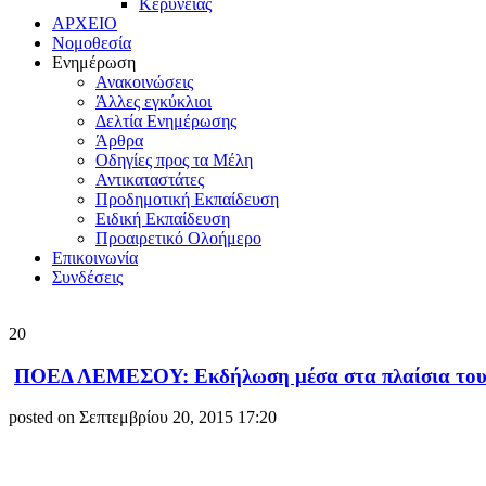
Κερύνειας
ΑΡΧΕΙΟ
Νομοθεσία
Ενημέρωση
Ανακοινώσεις
Άλλες εγκύκλιοι
Δελτία Ενημέρωσης
Άρθρα
Οδηγίες προς τα Μέλη
Αντικαταστάτες
Προδημοτική Εκπαίδευση
Ειδική Εκπαίδευση
Προαιρετικό Ολοήμερο
Επικοινωνία
Συνδέσεις
20
ΠΟΕΔ ΛΕΜΕΣΟΥ: Εκδήλωση μέσα στα πλαίσια του πα
posted on Σεπτεμβρίου 20, 2015 17:20