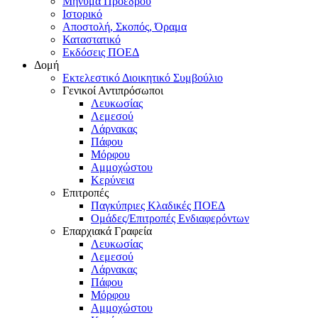
Μήνυμα Προέδρου
Ιστορικό
Αποστολή, Σκοπός, Όραμα
Καταστατικό
Εκδόσεις ΠΟΕΔ
Δομή
Εκτελεστικό Διοικητικό Συμβούλιο
Γενικοί Αντιπρόσωποι
Λευκωσίας
Λεμεσού
Λάρνακας
Πάφου
Μόρφου
Αμμοχώστου
Κερύνεια
Επιτροπές
Παγκύπριες Κλαδικές ΠΟΕΔ
Ομάδες/Επιτροπές Ενδιαφερόντων
Επαρχιακά Γραφεία
Λευκωσίας
Λεμεσού
Λάρνακας
Πάφου
Μόρφου
Αμμοχώστου