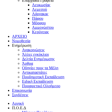
Επαρχιακά Γραφεία
Λευκωσίας
Λεμεσού
Λάρνακας
Πάφου
Μόρφου
Αμμοχώστου
Κερύνειας
ΑΡΧΕΙΟ
Νομοθεσία
Ενημέρωση
Ανακοινώσεις
Άλλες εγκύκλιοι
Δελτία Ενημέρωσης
Άρθρα
Οδηγίες προς τα Μέλη
Αντικαταστάτες
Προδημοτική Εκπαίδευση
Ειδική Εκπαίδευση
Προαιρετικό Ολοήμερο
Επικοινωνία
Συνδέσεις
Αρχική
Π.Ο.Ε.Δ