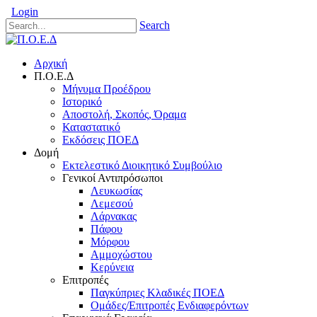
Login
Search
Αρχική
Π.Ο.Ε.Δ
Μήνυμα Προέδρου
Ιστορικό
Αποστολή, Σκοπός, Όραμα
Καταστατικό
Εκδόσεις ΠΟΕΔ
Δομή
Εκτελεστικό Διοικητικό Συμβούλιο
Γενικοί Αντιπρόσωποι
Λευκωσίας
Λεμεσού
Λάρνακας
Πάφου
Μόρφου
Αμμοχώστου
Κερύνεια
Επιτροπές
Παγκύπριες Κλαδικές ΠΟΕΔ
Ομάδες/Επιτροπές Ενδιαφερόντων