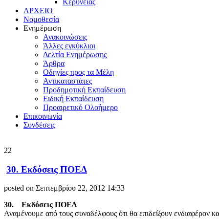
Κερύνειας
ΑΡΧΕΙΟ
Νομοθεσία
Ενημέρωση
Ανακοινώσεις
Άλλες εγκύκλιοι
Δελτία Ενημέρωσης
Άρθρα
Οδηγίες προς τα Μέλη
Αντικαταστάτες
Προδημοτική Εκπαίδευση
Ειδική Εκπαίδευση
Προαιρετικό Ολοήμερο
Επικοινωνία
Συνδέσεις
22
30. Εκδόσεις ΠΟΕΔ
posted on Σεπτεμβρίου 22, 2012 14:33
30. Εκδόσεις ΠΟΕΔ
Αναμένουμε από τους συναδέλφους ότι θα επιδείξουν ενδιαφέρον κα