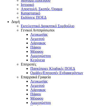
Μήνυμα Προέδρου
Ιστορικό
Αποστολή, Σκοπός, Όραμα
Καταστατικό
Εκδόσεις ΠΟΕΔ
Δομή
Εκτελεστικό Διοικητικό Συμβούλιο
Γενικοί Αντιπρόσωποι
Λευκωσίας
Λεμεσού
Λάρνακας
Πάφου
Μόρφου
Αμμοχώστου
Κερύνεια
Επιτροπές
Παγκύπριες Κλαδικές ΠΟΕΔ
Ομάδες/Επιτροπές Ενδιαφερόντων
Επαρχιακά Γραφεία
Λευκωσίας
Λεμεσού
Λάρνακας
Πάφου
Μόρφου
Αμμοχώστου