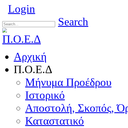
Login
Search
Αρχική
Π.Ο.Ε.Δ
Μήνυμα Προέδρου
Ιστορικό
Αποστολή, Σκοπός, Ό
Καταστατικό