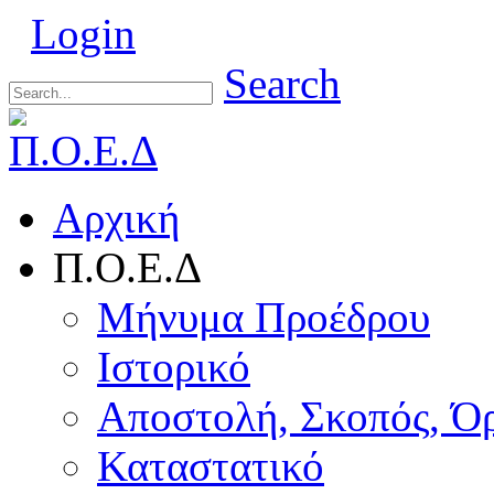
Login
Search
Αρχική
Π.Ο.Ε.Δ
Μήνυμα Προέδρου
Ιστορικό
Αποστολή, Σκοπός, Ό
Καταστατικό