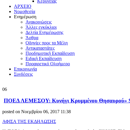
Κερύνειας
ΑΡΧΕΙΟ
Νομοθεσία
Ενημέρωση
Ανακοινώσεις
Άλλες εγκύκλιοι
Δελτία Ενημέρωσης
Άρθρα
Οδηγίες προς τα Μέλη
Αντικαταστάτες
Προδημοτική Εκπαίδευση
Ειδική Εκπαίδευση
Προαιρετικό Ολοήμερο
Επικοινωνία
Συνδέσεις
06
ΠΟΕΔ ΛΕΜΕΣΟΥ: Κυνήγι Κρυμμένου Θησαυρού» Sc
posted on Νοεμβρίου 06, 2017 11:38
ΑΦΙΣΑ ΤΗΣ ΕΚΔΗΛΩΣΗΣ