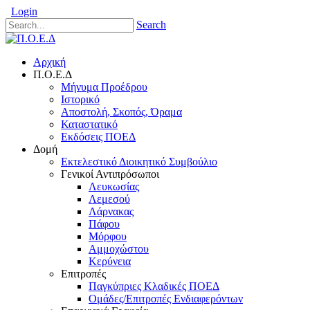
Login
Search
Αρχική
Π.Ο.Ε.Δ
Μήνυμα Προέδρου
Ιστορικό
Αποστολή, Σκοπός, Όραμα
Καταστατικό
Εκδόσεις ΠΟΕΔ
Δομή
Εκτελεστικό Διοικητικό Συμβούλιο
Γενικοί Αντιπρόσωποι
Λευκωσίας
Λεμεσού
Λάρνακας
Πάφου
Μόρφου
Αμμοχώστου
Κερύνεια
Επιτροπές
Παγκύπριες Κλαδικές ΠΟΕΔ
Ομάδες/Επιτροπές Ενδιαφερόντων