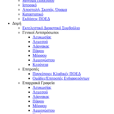
Μήνυμα Προέδρου
Ιστορικό
Αποστολή, Σκοπός, Όραμα
Καταστατικό
Εκδόσεις ΠΟΕΔ
Δομή
Εκτελεστικό Διοικητικό Συμβούλιο
Γενικοί Αντιπρόσωποι
Λευκωσίας
Λεμεσού
Λάρνακας
Πάφου
Μόρφου
Αμμοχώστου
Κερύνεια
Επιτροπές
Παγκύπριες Κλαδικές ΠΟΕΔ
Ομάδες/Επιτροπές Ενδιαφερόντων
Επαρχιακά Γραφεία
Λευκωσίας
Λεμεσού
Λάρνακας
Πάφου
Μόρφου
Αμμοχώστου