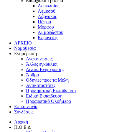
Επαρχιακά Γραφεία
Λευκωσίας
Λεμεσού
Λάρνακας
Πάφου
Μόρφου
Αμμοχώστου
Κερύνειας
ΑΡΧΕΙΟ
Νομοθεσία
Ενημέρωση
Ανακοινώσεις
Άλλες εγκύκλιοι
Δελτία Ενημέρωσης
Άρθρα
Οδηγίες προς τα Μέλη
Αντικαταστάτες
Προδημοτική Εκπαίδευση
Ειδική Εκπαίδευση
Προαιρετικό Ολοήμερο
Επικοινωνία
Συνδέσεις
Αρχική
Π.Ο.Ε.Δ