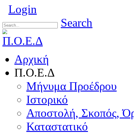
Login
Search
Αρχική
Π.Ο.Ε.Δ
Μήνυμα Προέδρου
Ιστορικό
Αποστολή, Σκοπός, Ό
Καταστατικό