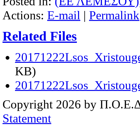
Posted in:
(ΕΕ ΛΕΜΕΣΟΥ)
Actions:
E-mail
|
Permalink
Related Files
20171222Lsos_Xristouge
KB)
20171222Lsos_Xristougen
Copyright 2026 by Π.Ο.Ε.Δ
Statement