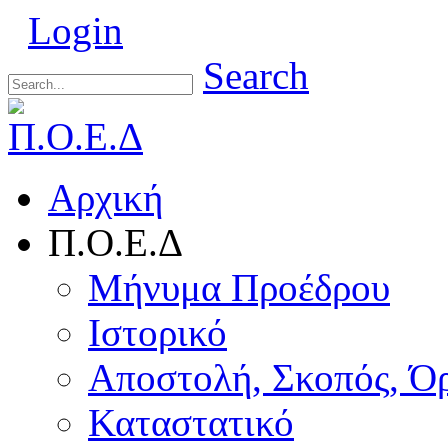
Login
Search
Αρχική
Π.Ο.Ε.Δ
Μήνυμα Προέδρου
Ιστορικό
Αποστολή, Σκοπός, Ό
Καταστατικό