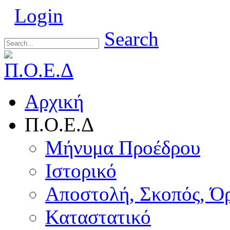
Login
Search
Αρχική
Π.Ο.Ε.Δ
Μήνυμα Προέδρου
Ιστορικό
Αποστολή, Σκοπός, Ό
Καταστατικό