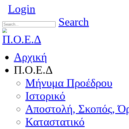
Login
Search
Αρχική
Π.Ο.Ε.Δ
Μήνυμα Προέδρου
Ιστορικό
Αποστολή, Σκοπός, Ό
Καταστατικό