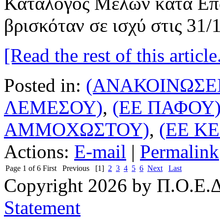
Κατάλογος Μελών κατά Επα
βρισκόταν σε ισχύ στις 31/
[Read the rest of this article.
Posted in:
(ΑΝΑΚΟΙΝΩΣΕΙ
ΛΕΜΕΣΟΥ)
,
(ΕΕ ΠΑΦΟΥ
ΑΜΜΟΧΩΣΤΟΥ)
,
(ΕΕ Κ
Actions:
E-mail
|
Permalink
Page 1 of 6
First
Previous
[1]
2
3
4
5
6
Next
Last
Copyright 2026 by Π.Ο.Ε.Δ
Statement