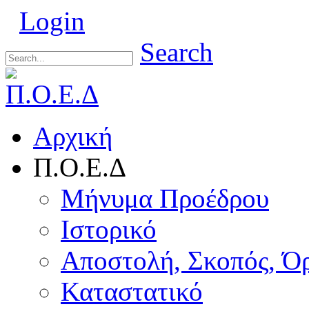
Login
Search
Αρχική
Π.Ο.Ε.Δ
Μήνυμα Προέδρου
Ιστορικό
Αποστολή, Σκοπός, Ό
Καταστατικό