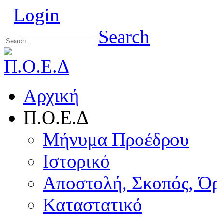
Login
Search
Αρχική
Π.Ο.Ε.Δ
Μήνυμα Προέδρου
Ιστορικό
Αποστολή, Σκοπός, Ό
Καταστατικό