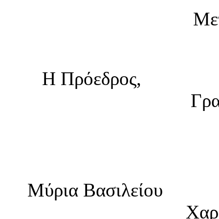
Μετ
Η Πρόεδ
Γρα
Μύρια Βασ
Χαρ