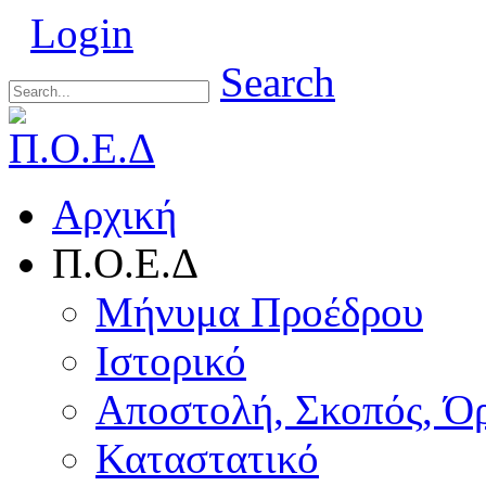
Login
Search
Αρχική
Π.Ο.Ε.Δ
Μήνυμα Προέδρου
Ιστορικό
Αποστολή, Σκοπός, Ό
Καταστατικό