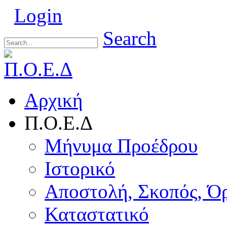
Login
Search
Αρχική
Π.Ο.Ε.Δ
Μήνυμα Προέδρου
Ιστορικό
Αποστολή, Σκοπός, Ό
Καταστατικό