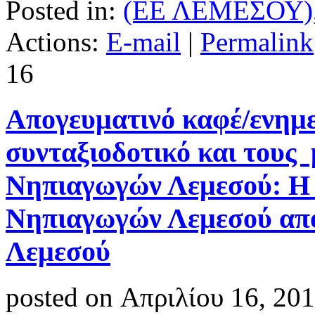
Posted in:
(ΕΕ ΛΕΜΕΣΟΥ)
Actions:
E-mail
|
Permalink
16
Aπογευματινό καφέ/ενημε
συνταξιοδοτικό και τους
Νηπιαγωγών Λεμεσού: Η
Νηπιαγωγών Λεμεσού από
Λεμεσού
posted on Απριλίου 16, 20