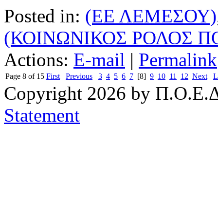
Posted in:
(ΕΕ ΛΕΜΕΣΟΥ)
(ΚΟΙΝΩΝΙΚΟΣ ΡΟΛΟΣ Π
Actions:
E-mail
|
Permalink
Page 8 of 15
First
Previous
3
4
5
6
7
[8]
9
10
11
12
Next
L
Copyright 2026 by Π.Ο.Ε.Δ
Statement