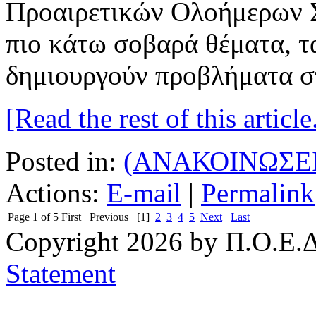
Προαιρετικών Ολοήμερων Σ
πιο κάτω σοβαρά θέματα, τ
δημιουργούν προβλήματα σ
[Read the rest of this article.
Posted in:
(ΑΝΑΚΟΙΝΩΣΕΙ
Actions:
E-mail
|
Permalink
Page 1 of 5
First
Previous
[1]
2
3
4
5
Next
Last
Copyright 2026 by Π.Ο.Ε.Δ
Statement