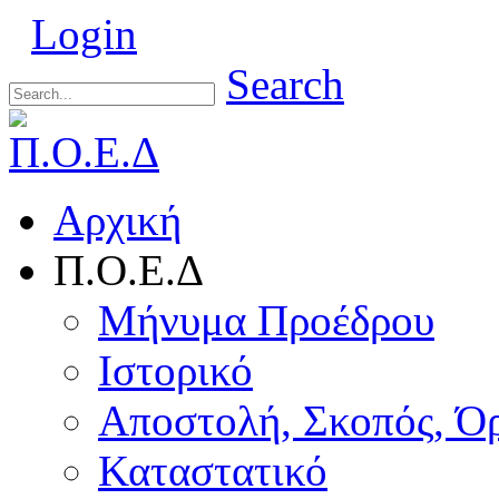
Login
Search
Αρχική
Π.Ο.Ε.Δ
Μήνυμα Προέδρου
Ιστορικό
Αποστολή, Σκοπός, Ό
Καταστατικό